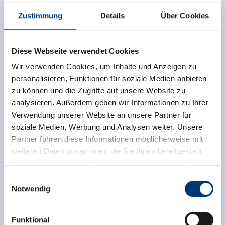
Zustimmung
Details
Über Cookies
Diese Webseite verwendet Cookies
Wir verwenden Cookies, um Inhalte und Anzeigen zu
personalisieren, Funktionen für soziale Medien anbieten
zu können und die Zugriffe auf unsere Website zu
analysieren. Außerdem geben wir Informationen zu Ihrer
Verwendung unserer Website an unsere Partner für
soziale Medien, Werbung und Analysen weiter. Unsere
Terug naar het overzicht
Partner führen diese Informationen möglicherweise mit
weiteren Daten zusammen, die Sie ihnen bereitgestellt
haben oder die sie im Rahmen Ihrer Nutzung der Dienste
gesammelt haben.
Einwilligungsauswahl
Notwendig
Meld u nu aan voor de nieuwsbrief!
Medieninhaber & Herausgeber:
Zeller Bergbahnen Zillertal GmbH & Co KG
Registreer
Funktional
Rohr 23// A-6280 Zell am Ziller