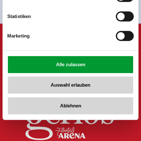
Tel: +43 5282 7165// info@zillertalarena.com
www.zillertalarena.com
Statistiken
Marketing
Alle zulassen
Auswahl erlauben
Ablehnen