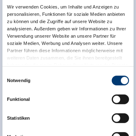
Wir verwenden Cookies, um Inhalte und Anzeigen zu
personalisieren, Funktionen für soziale Medien anbieten
zu können und die Zugriffe auf unsere Website zu
analysieren. Außerdem geben wir Informationen zu Ihrer
Verwendung unserer Website an unsere Partner für
soziale Medien, Werbung und Analysen weiter. Unsere
Partner führen diese Informationen möglicherweise mit
VANDAAG GEOPEND
weiteren Daten zusammen, die Sie ihnen bereitgestellt
E-Bike Ladestation Krimml Zentrum
haben oder die sie im Rahmen Ihrer Nutzung der Dienste
gesammelt haben.
Einwilligungsauswahl
Oberkrimml 37
Notwendig
5743 Krimml
Medieninhaber & Herausgeber:
Zeller Bergbahnen Zillertal GmbH & Co KG
+43 6564 7239 0
Funktional
Rohr 23// A-6280 Zell am Ziller
info@krimml.at
Tel: +43 5282 7165// info@zillertalarena.com
www.zillertalarena.com
toon op kaart
Statistiken
meer details