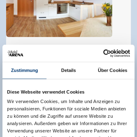
Zustimmung
Details
Über Cookies
Appartement met 1 slaapkamer
grootte van de kamer:
45 m² |
Opdrachten:
2 - 4
Diese Webseite verwendet Cookies
mensen |
Slaapkamer:
1
Wir verwenden Cookies, um Inhalte und Anzeigen zu
Onze comfortappartementen zijn voorzien van
personalisieren, Funktionen für soziale Medien anbieten
een gescheiden woon-/slaapgedeelte, tuin of
zu können und die Zugriffe auf unsere Website zu
terras, koelkast met vriesvak, oven, keramische
analysieren. Außerdem geben wir Informationen zu Ihrer
kookplaat, vaatwasser, magnetron,
Verwendung unserer Website an unsere Partner für
koffiezetapparaat, waterkoker, kabel-tv, telefoon,