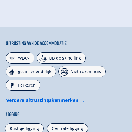
Uitrusting van de accommodatie
🜉
🞷
WLAN
Op de skihelling
🍺
🏝
gezinsvriendelijk
Niet-roken huis
🐈
Parkeren
verdere uitrustingskenmerken
Ligging
Rustige ligging
Centrale ligging