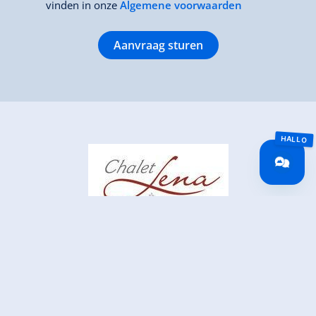
vinden in onze
Algemene voorwaarden
Aanvraag sturen
Chalet Lena
Hausnr. 258
6281 Gerlos
+43676 4920087