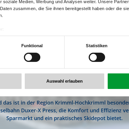
r soziale Medien, Werbung und Analysen weiter. Unsere Partner
 Daten zusammen, die Sie ihnen bereitgestellt haben oder die s
n.
r:
al GmbH & Co KG
er
Funktional
Statistiken
llertalarena.com
EWS WINTER 2024/
Auswahl erlauben
und das ist in der Region Krimml-Hochkrimml besonde
selbahn Duxer-X Press, die Komfort und Effizienz v
Sparmarkt und ein praktisches Skidepot bietet.