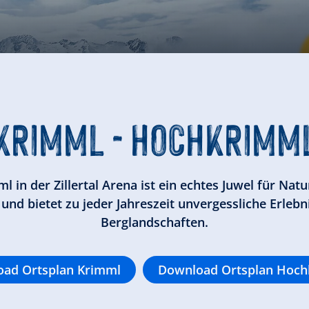
KRIMML
- HOCHKRIMM
in der Zillertal Arena ist ein echtes Juwel für Natu
u und bietet zu jeder Jahreszeit unvergessliche Erle
Berglandschaften.
ad Ortsplan Krimml
Download Ortsplan Hoc