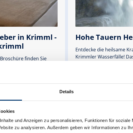
eber in Krimml -
Hohe Tauern He
krimml
Entdecke die heilsame Kra
Krimmler Wasserfälle! Da
 Broschüre finden Sie
Prospekt "Hohe Tauern H
nterkünfte von Krimml
zeigt dir, wie die natürlic
krimml. Vom Hotel, über
Aerosol-Inhalation Asth
n, Bauernhöfe,
Allergien lindern kann. Er
mmer bis hin zu
einzigartige Kombination
Details
ohnungen und
Natur und Wissenschaft f
user.
Gesundheit.
Cookies
wnloaden
PDF Downloaden
nhalte und Anzeigen zu personalisieren, Funktionen für soziale
Website zu analysieren. Außerdem geben wir Informationen zu I