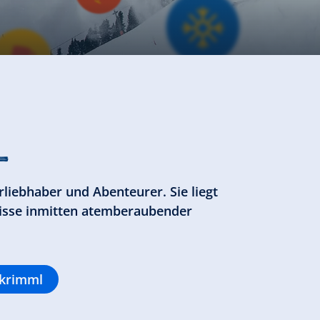
L
rliebhaber und Abenteurer. Sie liegt
bnisse inmitten atemberaubender
hkrimml