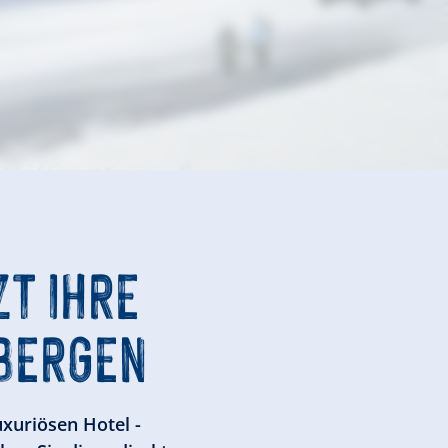
ZT IHRE
 BERGEN
xuriösen Hotel -