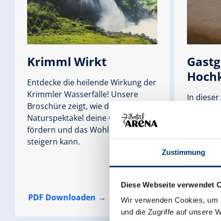
Krimml Wirkt
Gastg
Hoch
Entdecke die heilende Wirkung der
Krimmler Wasserfälle! Unsere
In dieser
Broschüre zeigt, wie das
unsere U
Naturspektakel deine Gesundheit
und Hoch
fördern und das Wohlbefinden
Pensione
steigern kann.
Privatzi
Zustimmung
Ferienw
Ferienhä
Diese Webseite verwendet 
PDF Downloaden
PDF Do
Wir verwenden Cookies, um I
und die Zugriffe auf unsere 