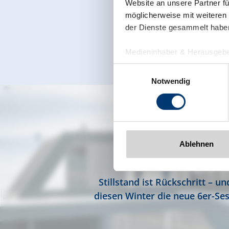
Website an unsere Partner fü
möglicherweise mit weiteren
der Dienste gesammelt habe
Medieninhaber & Herausgebe
Zeller Bergbahnen Zillert
Einwilligungsauswahl
Rohr 23// A-6280 Zell am Zill
Notwendig
Tel: +43 5282 7165// info@zi
www.zillertalarena.com
N
Ablehnen
Stillstand ist Rückschritt – 
diesen Winter die neue 6er-Ses