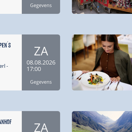
Gegevens
pen´s
ZA
08.08.2026
erl
-
17:00
Gegevens
ianhof
ZA