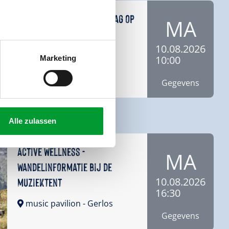
Family Aktiv - Belevenisdag op
MA
de Isskogel
10.08.2026
music pavilion
- Gerlos
10:00
Marketing
Gegevens
er
Alle zulassen
Active Wellness -
MA
Wandelinformatie bij de
muziektent
10.08.2026
16:30
music pavilion
- Gerlos
Gegevens