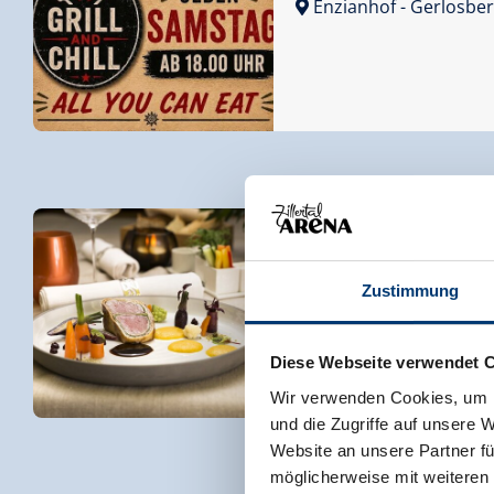
Enzianhof
- Gerlosbe
Wildmenü in der Wilden
Kräuterküche
Zustimmung
MalisGarten
- Zell am 
Diese Webseite verwendet 
Wir verwenden Cookies, um I
und die Zugriffe auf unsere 
Website an unsere Partner fü
möglicherweise mit weiteren