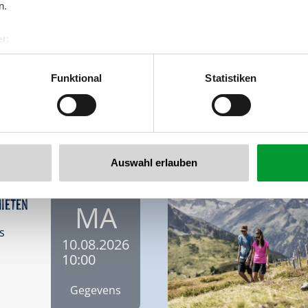
n.
deling
MA
r:
al GmbH & Co KG
10.08.2026
er
s
10:00
Funktional
Statistiken
llertalarena.com
Gegevens
© Tiroler Familiennest
Auswahl erlauben
hieten
MA
s
10.08.2026
10:00
Gegevens