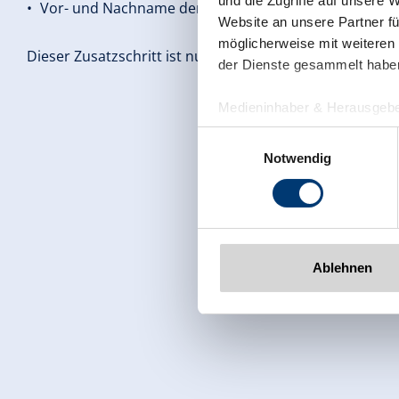
und die Zugriffe auf unsere 
Vor- und Nachname der Gäste werden denn standardmä
Website an unsere Partner fü
möglicherweise mit weiteren
Dieser Zusatzschritt ist nur vorübergehend erforderlic
der Dienste gesammelt habe
Medieninhaber & Herausgebe
Zeller Bergbahnen Zillert
Einwilligungsauswahl
Rohr 23// A-6280 Zell am Zill
Notwendig
Tel: +43 5282 7165// info@zi
www.zillertalarena.com
Ablehnen