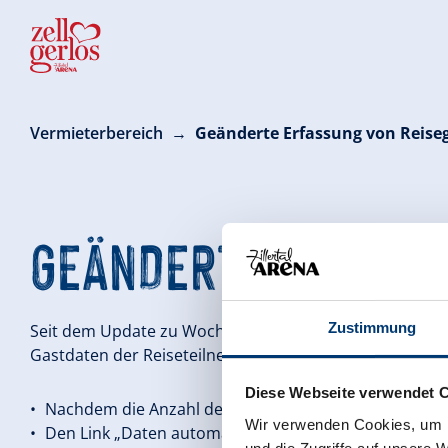
Vermieterbereich
Geänderte Erfassung von Reise
GEÄNDERTE ERFASSU
Zustimmung
Seit dem Update zu Wochenbeginn hat sich im WebClie
Gastdaten der Reiseteilnehmer*innen erfasst sein. Ande
Diese Webseite verwendet 
Nachdem die Anzahl der Reiseteilnehmer*innen erfass
Wir verwenden Cookies, um I
Den Link „Daten automatisch ausfüllen und ändern“ a