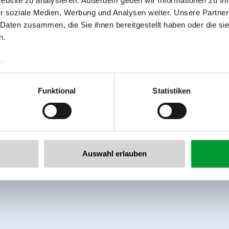
Website zu analysieren. Außerdem geben wir Informationen zu I
ßig befüllt, alternativ können natürlich auch die Echtna
r soziale Medien, Werbung und Analysen weiter. Unsere Partner
 Daten zusammen, die Sie ihnen bereitgestellt haben oder die s
h! Das Speichern einer Gruppenmeldung, ohne in die „Reisegr
n.
r:
al GmbH & Co KG
er
Funktional
Statistiken
llertalarena.com
Auswahl erlauben