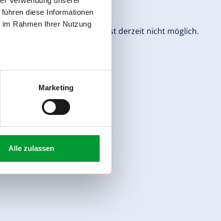
hrer Verwendung unserer
men erfasst werden.
 führen diese Informationen
ie im Rahmen Ihrer Nutzung
uppe Details“ zu wechseln, ist derzeit nicht möglich.
Marketing
Alle zulassen