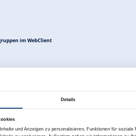
gruppen im WebClient
NG VON REISEGRUPPEN
Details
nt die Erfassung von
Reisegruppen
geändert: Auch wenn kei
rnfalls ist das Speichern der Reisegruppe nicht möglich. H
Cookies
t wurde, bitte auf den Button „Zu Gruppen-Details wechsel
nhalte und Anzeigen zu personalisieren, Funktionen für soziale
nklicken und mit „Zuweisen“ bestätigen.