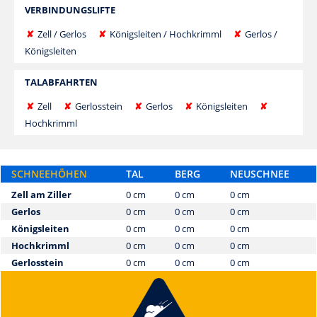
VERBINDUNGSLIFTE
✘
Zell / Gerlos
✘
Königsleiten / Hochkrimml
✘
Gerlos /
Königsleiten
TALABFAHRTEN
✘
Zell
✘
Gerlosstein
✘
Gerlos
✘
Königsleiten
✘
Hochkrimml
SCHNEEHÖHEN
TAL
BERG
NEUSCHNEE
Zell am Ziller
0 cm
0 cm
0 cm
Gerlos
0 cm
0 cm
0 cm
Königsleiten
0 cm
0 cm
0 cm
Hochkrimml
0 cm
0 cm
0 cm
Gerlosstein
0 cm
0 cm
0 cm