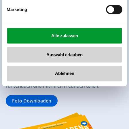
Marketing
ARENA COASTER FOTO
DOWNLOAD
Alle zulassen
Auswahl erlauben
Code eingeben & Foto runterladen
Hier können Sie, nach Erwerb Ihres persönlichen
Ablehnen
Erinnerungsfotos an der Arena Coaster Kasse, dieses
runterladen und mit Ihren Freunden teilen.
Foto Downloaden