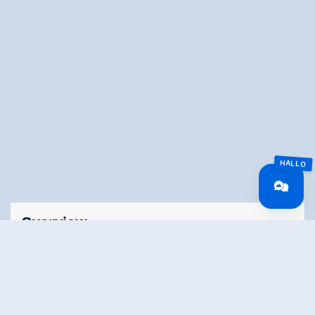
Overview
Wandeltijd
02:00 h
Lengte
7.5 km
Moeilijkheid
Middle