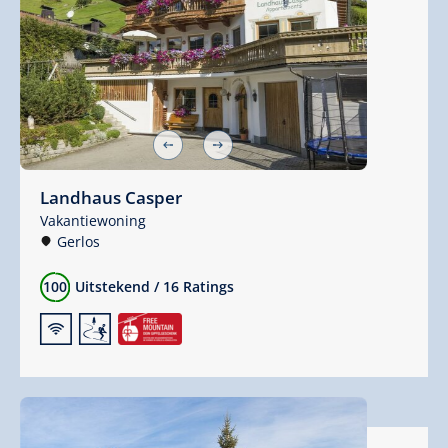
Landhaus Casper
Vakantiewoning
Gerlos
100
Uitstekend
/
16 Ratings
🜉
🞷