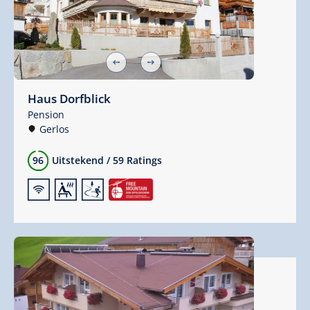
Haus Dorfblick
Pension
Gerlos
96
Uitstekend
/
59 Ratings
🜉
🗔
🞷