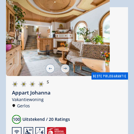
BESTE PRIJSGARANTIE
S
Appart Johanna
Vakantiewoning
Gerlos
100
Uitstekend
/
20 Ratings
🜉
🗔
🞷