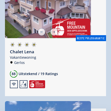
BESTE PRIJSGARANTIE
Chalet Lena
Vakantiewoning
Gerlos
88
Uitstekend
/
19 Ratings
🜉
🞷