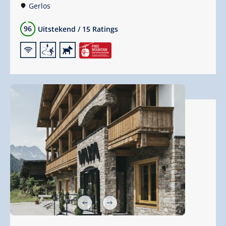
Gerlos
96
Uitstekend
/
15 Ratings
🜉
🞷
🔮