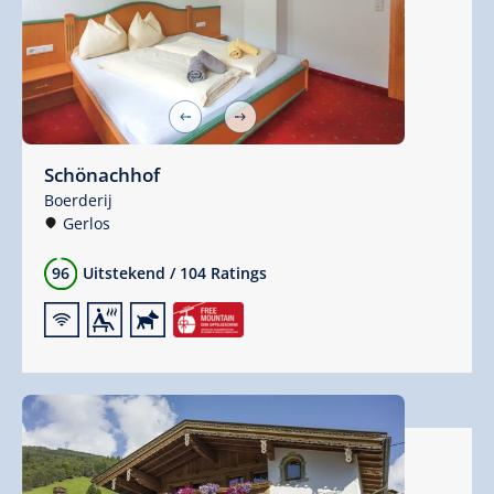
Schönachhof
Boerderij
Gerlos
96
Uitstekend
/
104 Ratings
🜉
🗔
🔮