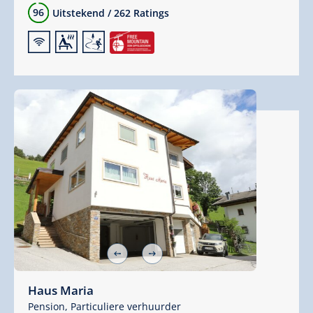
96
Uitstekend
/
262 Ratings
🜉
🗔
🞷
Haus Maria
Pension,
Particuliere verhuurder