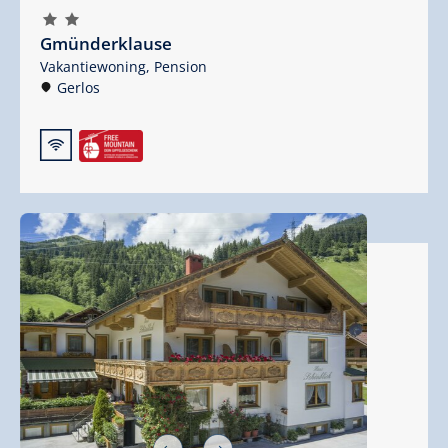
🞙
🞙
Gmünderklause
Vakantiewoning,
Pension
Gerlos
🜉