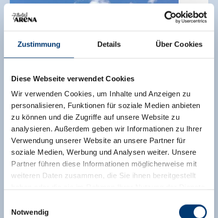
Zustimmung
Details
Über Cookies
Diese Webseite verwendet Cookies
Wir verwenden Cookies, um Inhalte und Anzeigen zu
personalisieren, Funktionen für soziale Medien anbieten
BESTE PRIJSGARANTIE
zu können und die Zugriffe auf unsere Website zu
Waidmannsruh Appartements
analysieren. Außerdem geben wir Informationen zu Ihrer
Vakantiewoning
Verwendung unserer Website an unsere Partner für
Gerlos
soziale Medien, Werbung und Analysen weiter. Unsere
een andere bezoeker kijkt momenteel naar de
Partner führen diese Informationen möglicherweise mit
accommodatie
weiteren Daten zusammen, die Sie ihnen bereitgestellt
haben oder die sie im Rahmen Ihrer Nutzung der Dienste
100
Uitstekend
/
29 Ratings
gesammelt haben.
Einwilligungsauswahl
🜉
Notwendig