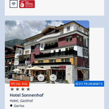
🜉
SPEZIAL DEAL
BESTE PRIJSGARANTIE
🞙
🞙
🞙
🞙
Hotel Sonnenhof
Hotel,
Gasthof
Gerlos