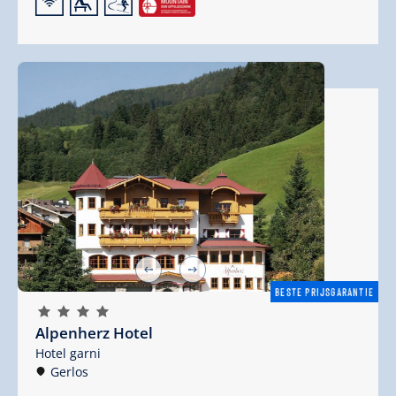
🜉
🗔
🞷
BESTE PRIJSGARANTIE
🞙
🞙
🞙
🞙
Alpenherz Hotel
Hotel garni
Gerlos