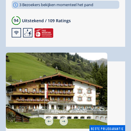
3 Bezoekers bekijken momenteel het pand
94
Uitstekend
/
109 Ratings
🜉
🞷
BESTE PRIJSGARANTIE