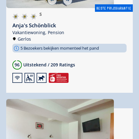
BESTE PRIJSGARANTIE
S
Anja's Schönblick
Vakantiewoning,
Pension
Gerlos
5 Bezoekers bekijken momenteel het pand
96
Uitstekend
/
209 Ratings
🜉
🗔
🔮