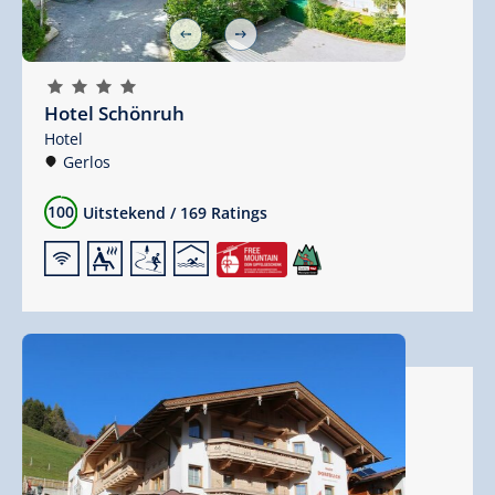
🞙
🞙
🞙
🞙
Hotel Schönruh
Hotel
Gerlos
100
Uitstekend
/
169 Ratings
🜉
🗔
🞷
🅤