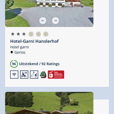
🞙
🞙
🞙
Hotel-Garni Hanslerhof
Hotel garni
Gerlos
96
Uitstekend
/
92 Ratings
🜉
🗔
🞷