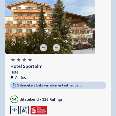
🞙
🞙
🞙
🞙
Hotel Sportalm
Hotel
Gerlos
5 Bezoekers bekijken momenteel het pand
94
Uitstekend
/
326 Ratings
🜉
🗔