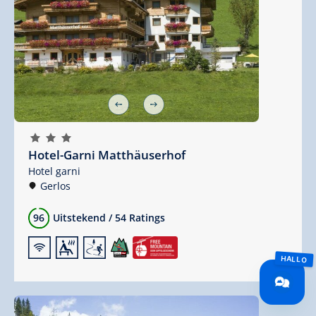
🞙
🞙
🞙
Hotel-Garni Matthäuserhof
Hotel garni
Gerlos
96
Uitstekend
/
54 Ratings
🜉
🗔
🞷