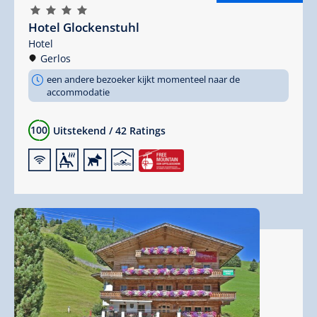
🞙
🞙
🞙
🞙
Hotel Glockenstuhl
Hotel
Gerlos
een andere bezoeker kijkt momenteel naar de
accommodatie
100
Uitstekend
/
42 Ratings
🜉
🗔
🔮
🅤