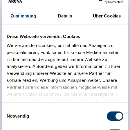
Zustimmung
Details
Über Cookies
Diese Webseite verwendet Cookies
Wir verwenden Cookies, um Inhalte und Anzeigen zu
personalisieren, Funktionen für soziale Medien anbieten
zu können und die Zugriffe auf unsere Website zu
ANGELN IN GERLOS
analysieren. Außerdem geben wir Informationen zu Ihrer
Verwendung unserer Website an unsere Partner für
soziale Medien, Werbung und Analysen weiter. Unsere
Die angenehm wohltuende Stille und Ruhe in
Partner führen diese Informationen möglicherweise mit
Verbindung mit der
traumhaften Naturlandschaft
der
weiteren Daten zusammen, die Sie ihnen bereitgestellt
Berge ist es, was das
Angeln
zu einem ganz
haben oder die sie im Rahmen Ihrer Nutzung der Dienste
besonderen Erlebnis werden lässt. Fischerkarten sind
gesammelt haben.
im Hotel Platzer und im Restaurant Seestüberl in
Einwilligungsauswahl
Notwendig
Gerlos erhältlich.
Medieninhaber & Herausgeber:
Zeller Bergbahnen Zillertal GmbH & Co KG