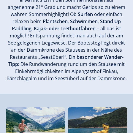
erwärmt sich in den Sommermonaten auf
angenehme 21° Grad und macht Gerlos so zu einem
wahren Sommerhighlight! Ob
Surfen
oder einfach
relaxen beim
Plantschen
,
Schwimmen
,
Stand Up
Paddling
,
Kajak- oder Tretbootfahren
– all das ist
möglich! Entspannung findet man auch auf der am
See gelegenen Liegewiese. Der Bootssteg liegt direkt
an der Dammkrone des Stausees in der Nähe des
Restaurants „Seestüberl“.
Ein besonderer Wander-
Tipp:
Die Rundwanderung rund um den Stausee mit
Einkehrmöglichkeiten im Alpengasthof Finkau,
Bärschlagalm und im Seestüberl auf der Dammkrone.