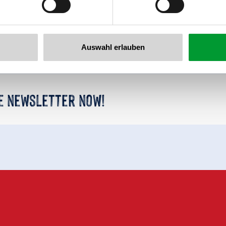
back to overview
Auswahl erlauben
he newsletter now!