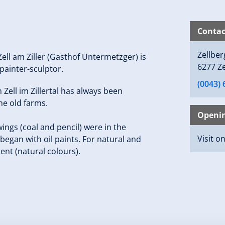
Contac
Zellbe
 Zell am Ziller (Gasthof Untermetzger) is
6277 Ze
 painter-sculptor.
(0043)
 Zell im Zillertal has always been
he old farms.
Openi
wings (coal and pencil) were in the
Visit o
 began with oil paints. For natural and
ent (natural colours).