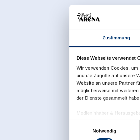
Zustimmung
Diese Webseite verwendet 
Wir verwenden Cookies, um I
und die Zugriffe auf unsere 
Website an unsere Partner fü
möglicherweise mit weiteren
der Dienste gesammelt habe
Medieninhaber & Herausgebe
Zeller Bergbahnen Zillert
Einwilligungsauswahl
Rohr 23// A-6280 Zell am Zill
Notwendig
Tel: +43 5282 7165// info@zi