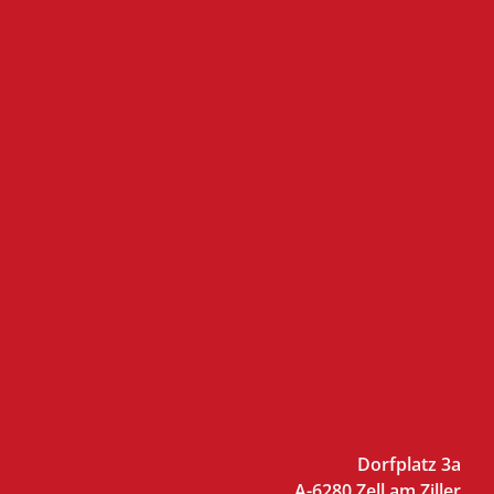
Dorfplatz 3a
A-6280 Zell am Ziller