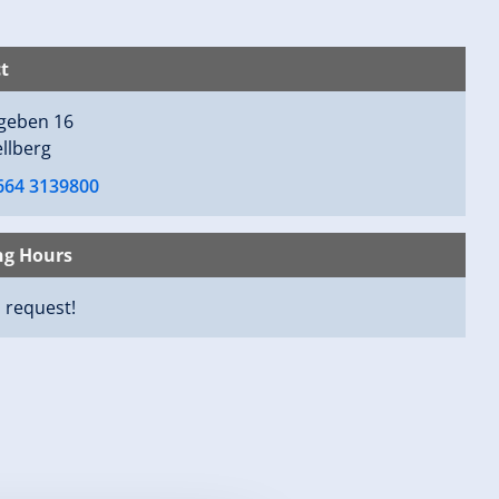
t
rgeben 16
llberg
 664 3139800
ng Hours
n request!