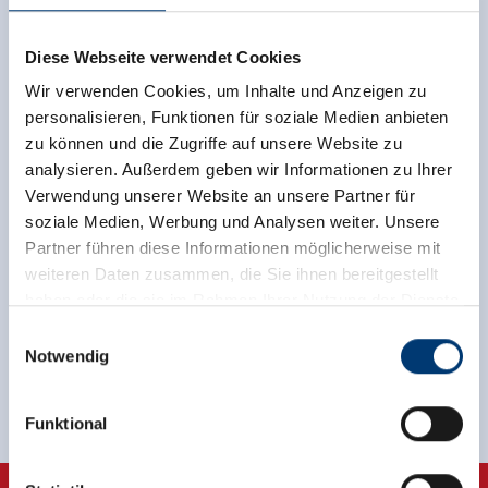
Diese Webseite verwendet Cookies
Wir verwenden Cookies, um Inhalte und Anzeigen zu
personalisieren, Funktionen für soziale Medien anbieten
zu können und die Zugriffe auf unsere Website zu
back to overview
analysieren. Außerdem geben wir Informationen zu Ihrer
Verwendung unserer Website an unsere Partner für
soziale Medien, Werbung und Analysen weiter. Unsere
Partner führen diese Informationen möglicherweise mit
weiteren Daten zusammen, die Sie ihnen bereitgestellt
haben oder die sie im Rahmen Ihrer Nutzung der Dienste
Sign up for the newsletter now!
gesammelt haben.
Einwilligungsauswahl
Notwendig
register
Medieninhaber & Herausgeber:
Zeller Bergbahnen Zillertal GmbH & Co KG
Funktional
Rohr 23// A-6280 Zell am Ziller
Tel: +43 5282 7165// info@zillertalarena.com
www.zillertalarena.com