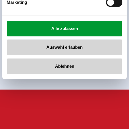
Marketing
back to overview
Alle zulassen
Auswahl erlauben
Sign up for the newsletter now!
register
Ablehnen