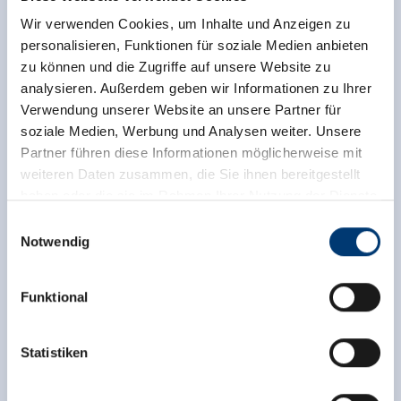
Wir verwenden Cookies, um Inhalte und Anzeigen zu
personalisieren, Funktionen für soziale Medien anbieten
zu können und die Zugriffe auf unsere Website zu
analysieren. Außerdem geben wir Informationen zu Ihrer
Verwendung unserer Website an unsere Partner für
soziale Medien, Werbung und Analysen weiter. Unsere
Partner führen diese Informationen möglicherweise mit
weiteren Daten zusammen, die Sie ihnen bereitgestellt
haben oder die sie im Rahmen Ihrer Nutzung der Dienste
gesammelt haben.
Einwilligungsauswahl
Notwendig
Medieninhaber & Herausgeber:
Zeller Bergbahnen Zillertal GmbH & Co KG
Funktional
Rohr 23// A-6280 Zell am Ziller
Tel: +43 5282 7165// info@zillertalarena.com
www.zillertalarena.com
Statistiken