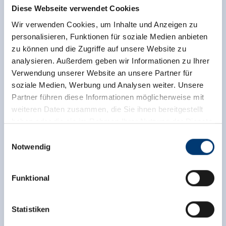
Diese Webseite verwendet Cookies
Wir verwenden Cookies, um Inhalte und Anzeigen zu
personalisieren, Funktionen für soziale Medien anbieten
zu können und die Zugriffe auf unsere Website zu
analysieren. Außerdem geben wir Informationen zu Ihrer
Verwendung unserer Website an unsere Partner für
soziale Medien, Werbung und Analysen weiter. Unsere
Partner führen diese Informationen möglicherweise mit
weiteren Daten zusammen, die Sie ihnen bereitgestellt
haben oder die sie im Rahmen Ihrer Nutzung der Dienste
gesammelt haben.
Einwilligungsauswahl
Notwendig
Medieninhaber & Herausgeber:
Zeller Bergbahnen Zillertal GmbH & Co KG
Funktional
Rohr 23// A-6280 Zell am Ziller
Tel: +43 5282 7165// info@zillertalarena.com
www.zillertalarena.com
Statistiken