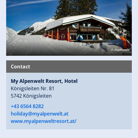
Info & Reservation: The Alpenwelt Resort****s Tel.
+43 (0) 6564/8282
rezeption@alpenwelt.net
,
www.alpenwelt.net.
© Alpenwelt
Contact
My Alpenwelt Resort, Hotel
Königsleiten Nr. 81
5742 Königsleiten
+43 6564 8282
holiday@myalpenwelt.at
www.myalpenweltresort.at/