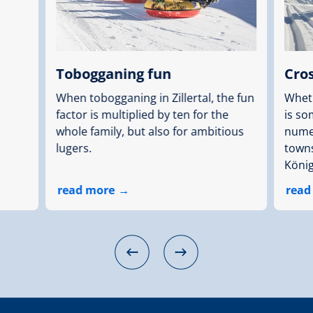
e
Tobogganing fun
Cros
When tobogganing in Zillertal, the fun
Wheth
factor is multiplied by ten for the
is so
whole family, but also for ambitious
numer
lugers.
towns
Köni
read more
read