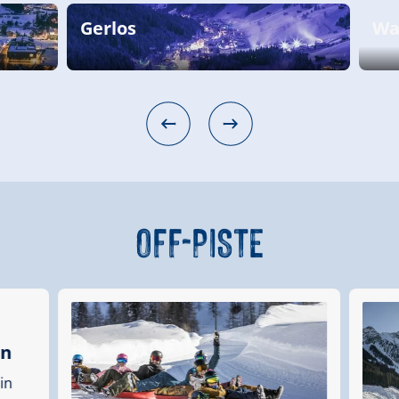
Gerlos
Wal
OFF-PISTE
in
in