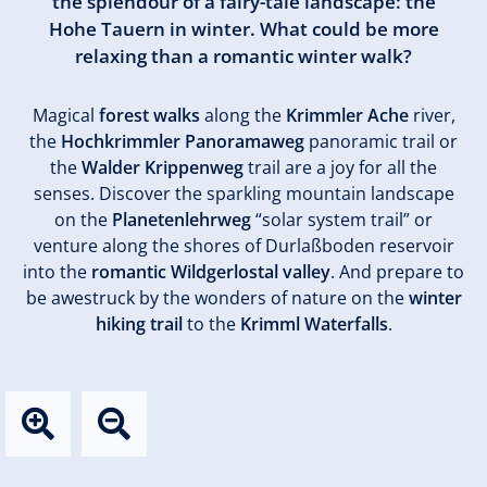
the splendour of a fairy-tale landscape: the
Hohe Tauern in winter. What could be more
relaxing than a romantic winter walk?
Magical
forest walks
along the
Krimmler Ache
river,
the
Hochkrimmler Panoramaweg
panoramic trail or
the
Walder
Krippenweg
trail are a joy for all the
senses. Discover the sparkling mountain landscape
on the
Planetenlehrweg
“solar system trail” or
venture along the shores of Durlaßboden reservoir
into the
romantic Wildgerlostal valley
. And prepare to
be awestruck by the wonders of nature on the
winter
hiking trail
to the
Krimml Waterfalls
.