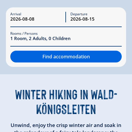
Arrival
Departure
Rooms / Persons
1
Room
,
2
Adults
,
0
Children
Find accommodation
WINTER HIKING
IN WALD-
KÖNIGSLEITEN
Unwind, enjoy the crisp winter air and soak in