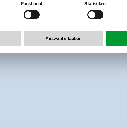
er
Funktional
Statistiken
llertalarena.com
Auswahl erlauben