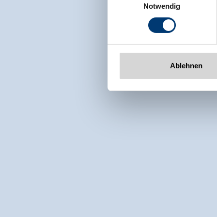
Rohr 23// A-6280 Zell am Zill
Notwendig
Tel: +43 5282 7165// info@zi
www.zillertalarena.com
Ablehnen