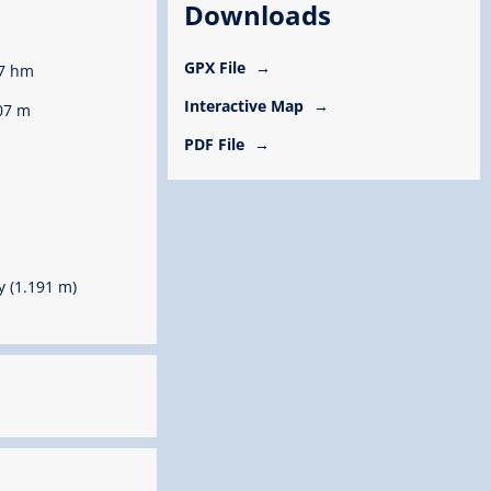
Downloads
GPX File
7 hm
Interactive Map
07 m
PDF File
 (1.191 m)