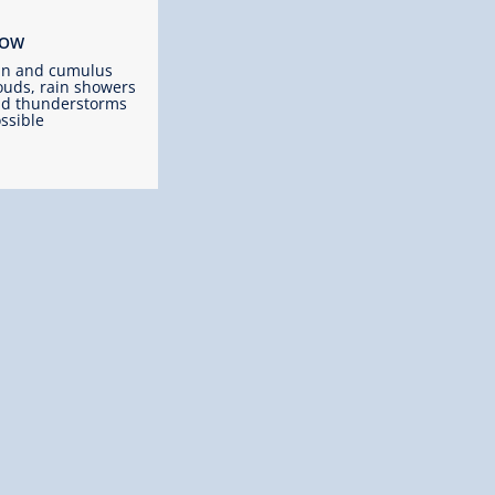
ROW
un and cumulus
ouds, rain showers
d thunderstorms
ssible