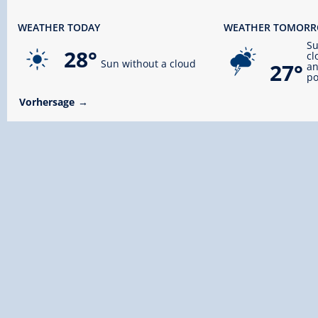
WEATHER TODAY
WEATHER TOMOR
S
28°
cl
Sun without a cloud
27°
an
po
Vorhersage