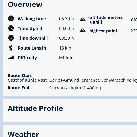
Overview
altitude meters
Walking time
06:30 h
68
uphill
Time Uphill
03:00 h
highest point
23
Time downhill
03:30 h
Route Length
13 km
Difficulty
Middle
Route Start
Gasthof Kühle Rast, Gerlos-Gmünd, entrance Schwarzach valley
Route End
Schwarzachalm (1.400 m)
Altitude Profile
Weather