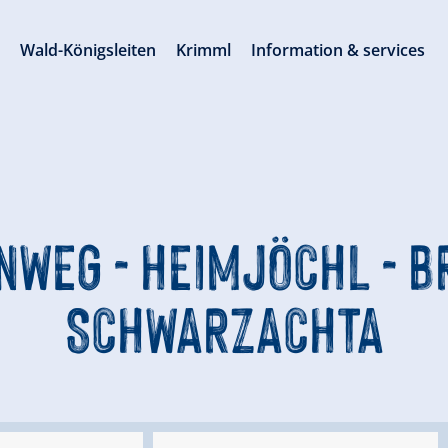
s
Wald-Königsleiten
Krimml
Information & services
WEG - HEIMJÖCHL - 
SCHWARZACHTA