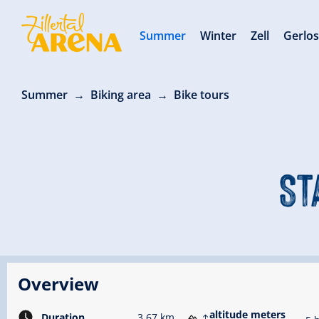
Summer
Winter
Zell
Gerlo
Summer
Biking area
Bike tours
ST
Overview
altitude meters
Duration
3.67 km