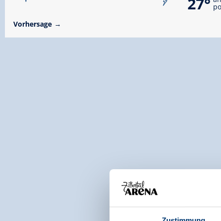
27°
po
Vorhersage
Zustimmung