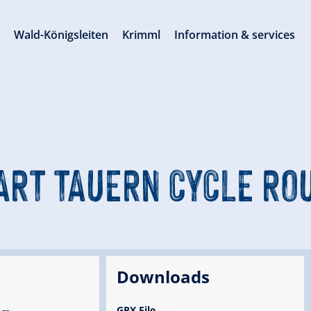
s
Wald-Königsleiten
Krimml
Information & services
ART TAUERN CYCLE RO
Downloads
GPX File