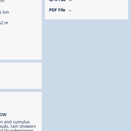
hm
PDF File
5 hm
62 m
ROW
un and cumulus
ouds, rain showers
d thunderstorms