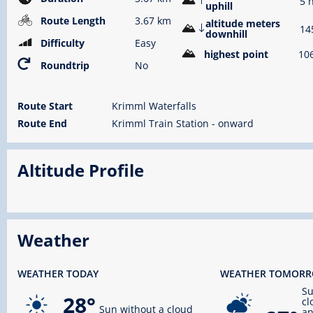
5 
uphill
Route Length
3.67 km
altitude meters
14
downhill
Difficulty
Easy
highest point
10
Roundtrip
No
Route Start
Krimml Waterfalls
Route End
Krimml Train Station - onward
Altitude Profile
Weather
WEATHER TODAY
WEATHER TOMOR
S
28°
cl
Sun without a cloud
an