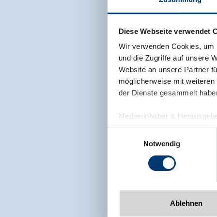
Diese Webseite verwendet 
Wir verwenden Cookies, um I
und die Zugriffe auf unsere 
Website an unsere Partner fü
möglicherweise mit weiteren
der Dienste gesammelt habe
Medieninhaber & Herausgebe
Zeller Bergbahnen Zillert
Einwilligungsauswahl
Rohr 23// A-6280 Zell am Zill
Notwendig
Tel: +43 5282 7165// info@zi
www.zillertalarena.com
Ablehnen